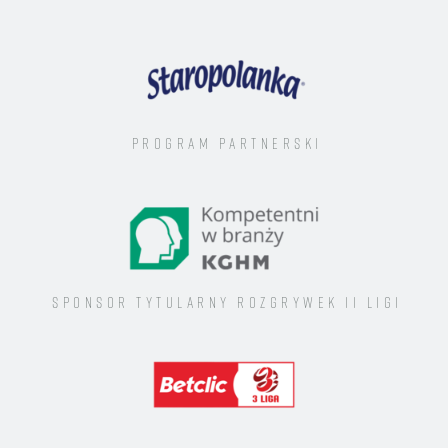
Program Partnerski
Sponsor tytularny rozgrywek II ligi