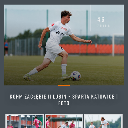
Zagłębie
II Częstochowa
ZAGŁĘBIE II
II Lubin
:
46
TABELA
zdjęć
Betclic 3. liga (2. kolejka)
KGHM ZAGŁĘBIE II LUBIN - SPARTA KATOWICE |
FOTO