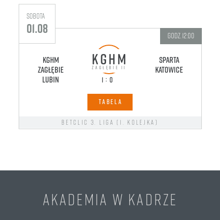
sobota
s
01.08
godz. 12:00
KGHM
KGHM
Sparta
LK
Zagłębie
Katowice
ZAGŁĘBIE II
Lubin
:
1
0
TABELA
Betclic 3. liga (1. kolejka)
niedziela
16.08
godz. 12:00
AKADEMIA W KADRZE
KGHM
KGHM
Raków