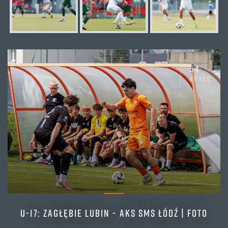
54
zdjęć
U-17: ZAGŁĘBIE LUBIN - AKS SMS ŁÓDŹ | FOTO