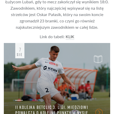
Łużycom Lubań, gdy to mecz zakończył się wynikiem 18:0.
Zawodnikiem, który najczęściej wpisywał się na listę
strzelców jest Oskar Pałasik, który na swoim koncie
zgromadził 23 bramki, co czyni go również
najskuteczniejszym zawodnikiem w całej lidze.
Link do tabeli:
KLIK
7
SIE
II KOLEJKA BETCLIC 3. LIGI. MIEDZIOWI
POWALCZĄ O KOLEJNE PUNKTY W NYSIE