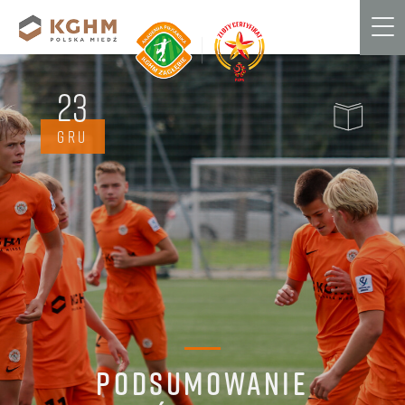
Me
23
GRU
PODSUMOWANIE