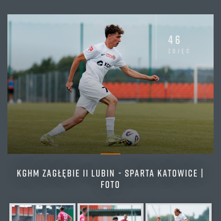
KGHM
KGHM
Raków
Zagłębie
II Częstochowa
ZAGŁĘBIE II
II Lubin
:
46
TABELA
zdjęć
Betclic 3. liga (2. kolejka)
KGHM ZAGŁĘBIE II LUBIN - SPARTA KATOWICE |
FOTO