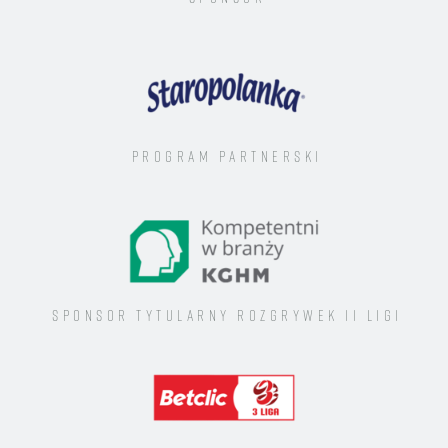
Program Partnerski
Sponsor tytularny rozgrywek II ligi