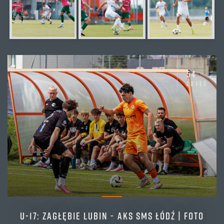
54
zdjęć
U-17: ZAGŁĘBIE LUBIN - AKS SMS ŁÓDŹ | FOTO