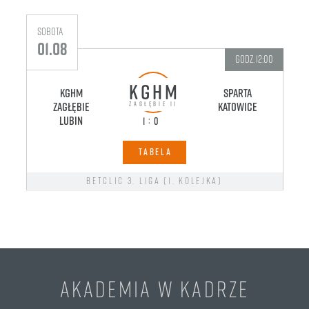
sobota
s
01.08
godz. 12:00
KGHM
KGHM
Sparta
LK
Zagłębie
Katowice
ZAGŁĘBIE II
Lubin
:
1
0
TABELA
Betclic 3. liga (1. kolejka)
niedziela
16.08
godz. 12:00
AKADEMIA W KADRZE