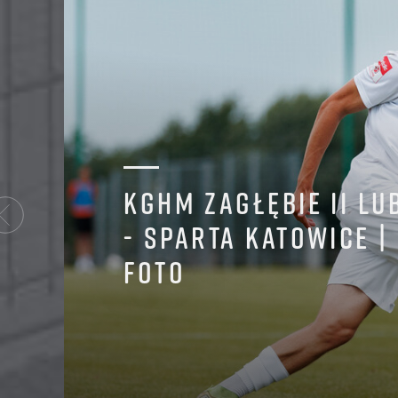
TA
Betclic 3. li
KGHM ZAGŁĘBIE II LU
- SPARTA KATOWICE |
FOTO