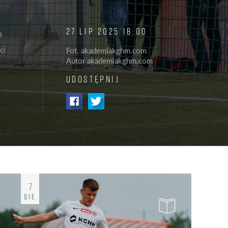
PIŁKARSKI ELEMENTARZ
27 LIP 2025 18:00
a
DO
PIŁKARSKI ELEMENTARZ || #7:
NAUKA PIĄSTKOWANIA
ki
Fot. akademiakghm.com
Autor akademiakghm.com
UDOSTĘPNIJ
7
SIE
S