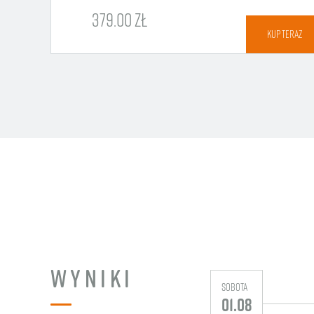
379.00 ZŁ
TERAZ
KUP TERAZ
WYNIKI
sobota
01.08