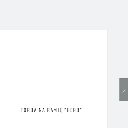
HARMON
NAJBLIŻ
MECZÓW 
AKADEMI
TORBA NA RAMIĘ "HERB"