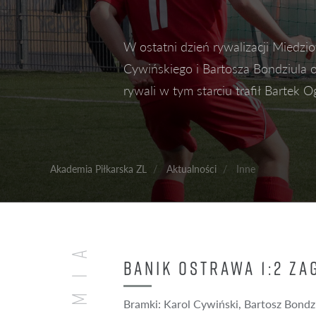
M
W ostatni dzień rywalizacji Miedzi
TRENING D
MOBILNOŚĆ
Cywińskiego i Bartosza Bondziula o
STREFA MOT
rywali w tym starciu trafił Bartek O
ZA
Facebook
Twitter
Akademia Piłkarska ZL
Aktualności
Inne
BANIK OSTRAWA 1:2 ZA
Bramki: Karol Cywiński, Bartosz Bondz