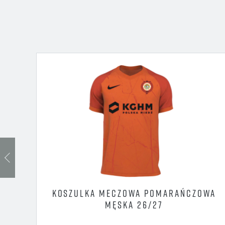
BIE LUBIN
 WYGRAŁO
UPOWĄ NA
RNIEJU W
CZECHACH
KA
KOSZULKA MECZOWA POMARAŃCZOWA
MĘSKA 26/27