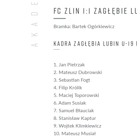
AKADEMIA
FC ZLIN 1:1 ZAGŁĘBIE 
Bramka: Bartek Ogórkiewicz
KADRA ZAGŁĘBIA LUBIN U-19 
1. Jan Pietrzak
2. ⁠Mateusz Dubrowski
3. ⁠Sebastian Fogt
4. ⁠Filip Królik
5. ⁠Maciej Toporowski
6. ⁠Adam Susiak
7. ⁠Samuel Błauciak
8. ⁠Stanisław Kaptur
9. ⁠Wojtek Klimkiewicz
10. ⁠Mateusz Musiał