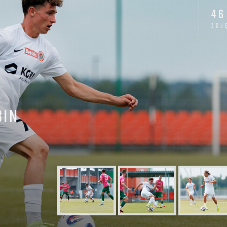
BELA
TABELA
46
zdj
ga (2. kolejka)
Betclic 3. liga (3. kolejka)
BIN