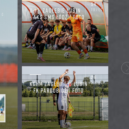
54
U-17: ZAGŁĘBIE LUBIN
zdjęć
ęć
- AKS SMS ŁÓDŹ | FOTO
26
KGHM ZAGŁĘBIE II LUBIN
zdjęć
- FK PARDUBICE | FOTO