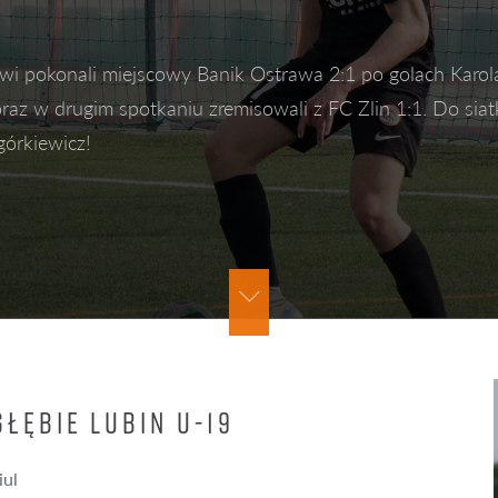
OTORYKA
MENTALNOŚĆ
owi pokonali miejscowy Banik Ostrawa 2:1 po golach Karol
LA BRAMKARZY |
PRACA, KTÓRA PRZYBLIŻY CIĘ 
&KOORDYNACJA |
CELU
raz w drugim spotkaniu zremisowali z FC Zlin 1:1. Do siat
ORYCZNA AP KGHM
górkiewicz!
GŁĘBIE
GŁĘBIE LUBIN U-19
iul