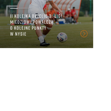
II KOLEJKA BETCLIC 3. LIGI.
P
MIEDZIOWI POWALCZĄ
S
O KOLEJNE PUNKTY
Z
W NYSIE
2