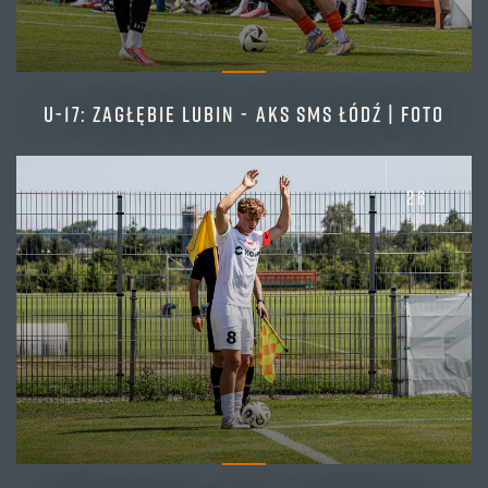
U-17: ZAGŁĘBIE LUBIN - AKS SMS ŁÓDŹ | FOTO
26
zdjęć