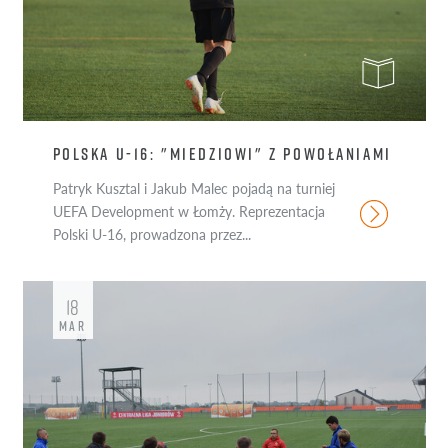
POLSKA U-16: "MIEDZIOWI" Z POWOŁANIAMI
Patryk Kusztal i Jakub Malec pojadą na turniej
UEFA Development w Łomży. Reprezentacja
Polski U-16, prowadzona przez...
18
MAR