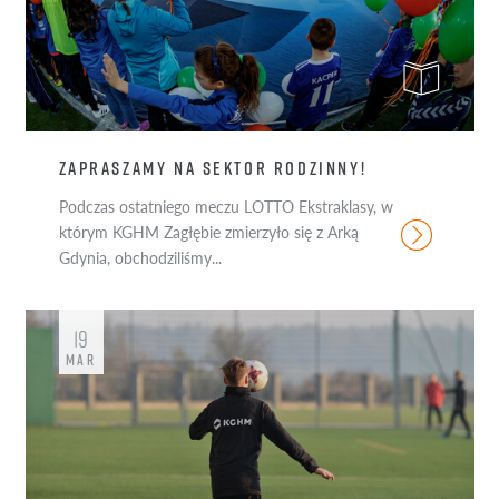
ZAPRASZAMY NA SEKTOR RODZINNY!
Podczas ostatniego meczu LOTTO Ekstraklasy, w
którym KGHM Zagłębie zmierzyło się z Arką
Gdynia, obchodziliśmy...
19
MAR