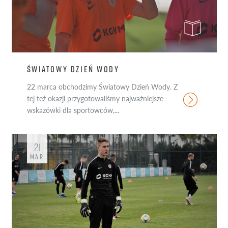
ŚWIATOWY DZIEŃ WODY
22 marca obchodzimy Światowy Dzień Wody. Z
tej też okazji przygotowaliśmy najważniejsze
wskazówki dla sportowców,...
21
MAR