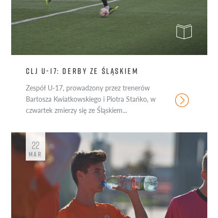
CLJ U-17: DERBY ZE ŚLĄSKIEM
Zespół U-17, prowadzony przez trenerów
Bartosza Kwiatkowskiego i Piotra Stańko, w
czwartek zmierzy się ze Śląskiem...
22
MAR