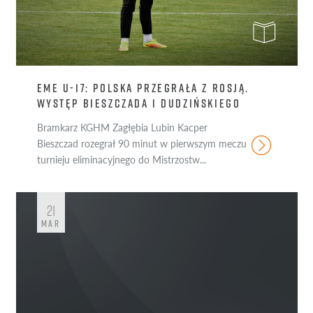
EME U-17: POLSKA PRZEGRAŁA Z ROSJĄ.
WYSTĘP BIESZCZADA I DUDZIŃSKIEGO
Bramkarz KGHM Zagłębia Lubin Kacper
Bieszczad rozegrał 90 minut w pierwszym meczu
turnieju eliminacyjnego do Mistrzostw...
21
MAR