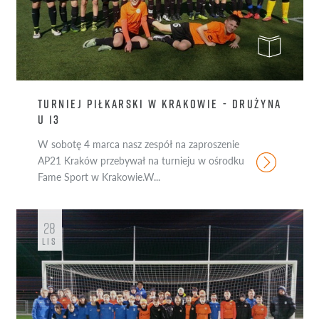
TURNIEJ PIŁKARSKI W KRAKOWIE - DRUŻYNA
U 13
W sobotę 4 marca nasz zespół na zaproszenie
AP21 Kraków przebywał na turnieju w ośrodku
Fame Sport w Krakowie.W...
28
LIS