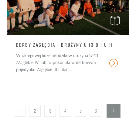
DERBY ZAGŁĘBIA - DRUŻYNY U 13 B I U 11
W okręgowej lidze młodzików drużyna U-11
/Zagłębie IV Lubin/ pokonała w derbowym
pojedynku Zagłębie III Lubin...
7
←
2
3
4
5
6