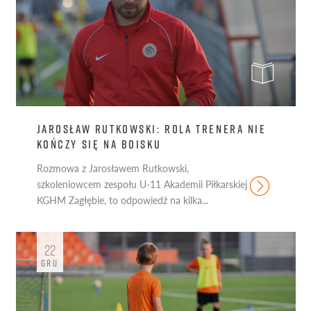
JAROSŁAW RUTKOWSKI: ROLA TRENERA NIE
KOŃCZY SIĘ NA BOISKU
Rozmowa z Jarosławem Rutkowski,
szkoleniowcem zespołu U-11 Akademii Piłkarskiej
KGHM Zagłębie, to odpowiedź na kilka...
22
GRU