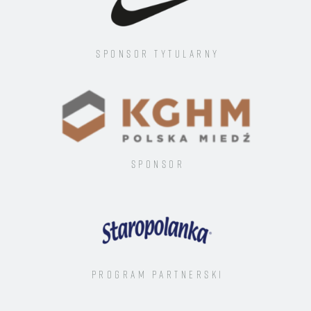
Sponsor tytularny
Sponsor
Program Partnerski