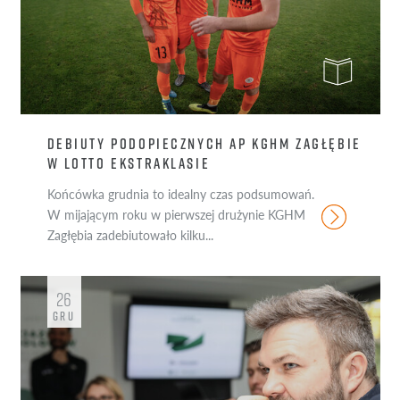
DEBIUTY PODOPIECZNYCH AP KGHM ZAGŁĘBIE
W LOTTO EKSTRAKLASIE
Końcówka grudnia to idealny czas podsumowań.
W mijającym roku w pierwszej drużynie KGHM
Zagłębia zadebiutowało kilku...
26
GRU