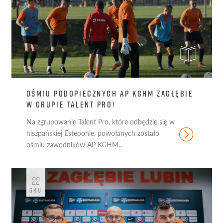
OŚMIU PODOPIECZNYCH AP KGHM ZAGŁĘBIE
W GRUPIE TALENT PRO!
Na zgrupowanie Talent Pro, które odbędzie się w
hiszpańskiej Esteponie, powołanych zostało
ośmiu zawodników AP KGHM...
22
GRU